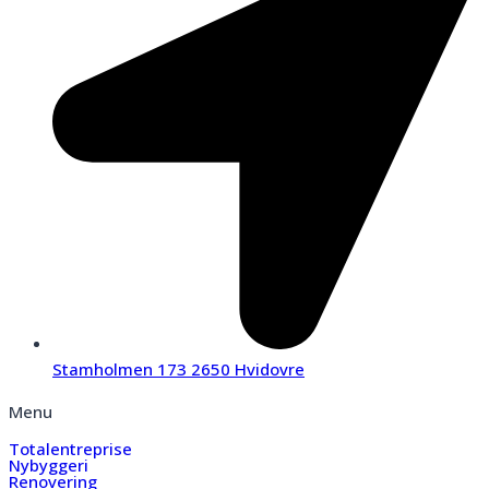
Stamholmen 173 2650 Hvidovre
Menu
Totalentreprise
Nybyggeri
Renovering